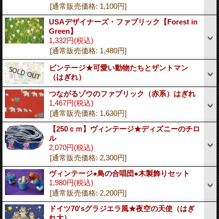
[通常販売価格
:
1,100円
]
USAデザイナーズ・ファブリック【Forest in
Green】
1,332円
(税込)
[通常販売価格
:
1,480円
]
ビンテージ★可愛い動物たちとザントマン
（はぎれ）
つながるゾウのファブリック（赤系）はぎれ
1,467円
(税込)
[通常販売価格
:
1,630円
]
【250ｃｍ】ヴィンテージ★ディズニーのチロ
ル
2,070円
(税込)
[通常販売価格
:
2,300円
]
ヴィンテージ●鳥の合唱団●木製飾りセット
1,980円
(税込)
[通常販売価格
:
2,200円
]
ドイツ70'sグラジエラ風★夜空の天使（はぎ
れ大）