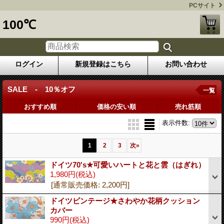
PCサイト
100℃
ログイン
新規登録はこちら
お問い合わせ
SALE - 10％オフ
一覧
おすすめ順
価格の安い順
売れ筋順
表示件数
:
1
2
3
次
»
ドイツ70's★可愛いハートと花と雲（はぎれ）
1,980円
(税込)
[通常販売価格
:
2,200円
]
ドイツビンテージ★さわやか花柄クッション
カバー
990円
(税込)