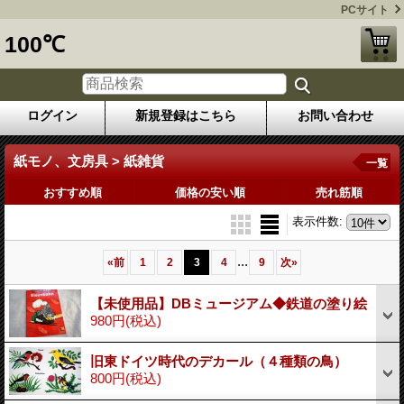
PCサイト
100℃
ログイン
新規登録はこちら
お問い合わせ
紙モノ、文房具 > 紙雑貨
一覧
おすすめ順
価格の安い順
売れ筋順
表示件数
:
...
«
前
1
2
3
4
9
次
»
【未使用品】DBミュージアム◆鉄道の塗り絵
980円
(税込)
旧東ドイツ時代のデカール（４種類の鳥）
800円
(税込)