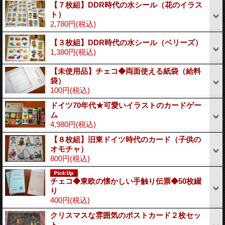
【７枚組】DDR時代の水シール（花のイラス
ト）
2,780円
(税込)
【３枚組】DDR時代の水シール（ベリーズ）
1,380円
(税込)
【未使用品】チェコ◆両面使える紙袋（給料
袋）
100円
(税込)
ドイツ70年代★可愛いイラストのカードゲー
ム
4,980円
(税込)
【８枚組】旧東ドイツ時代のカード（子供の
オモチャ）
800円
(税込)
チェコ◆東欧の懐かしい手触り伝票◆50枚綴
り
400円
(税込)
クリスマスな雰囲気のポストカード２枚セッ
ト