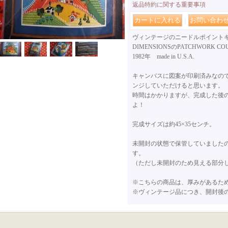
返品特約に関する重要事項
｜
ヴィンテージのニードルポイント
DIMENSIONSのPATCHWORK C
1982年 made in U.S.A.
キャンバスに図案が印刷済みなの
ンジしていただけると思います。
時間はかかりますが、完成した後
よ！
完成サイズは約45×35センチ。
未開封の状態で保管していました
す。
（ただし未開封のため見える部分
※こちらの商品は、厚みがあるた
※ヴィンテージ品につき、開封後