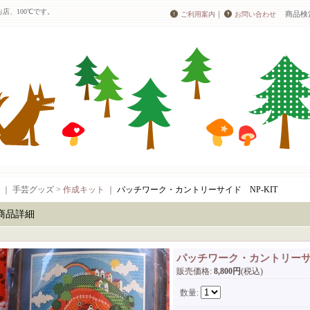
店、100℃です。
｜
商品検
ご利用案内
お問い合わせ
｜ 手芸グッズ >
作成キット
｜
パッチワーク・カントリーサイド NP-KIT
商品詳細
パッチワーク・カントリーサイ
販売価格
:
8,800円
(税込)
数量
: