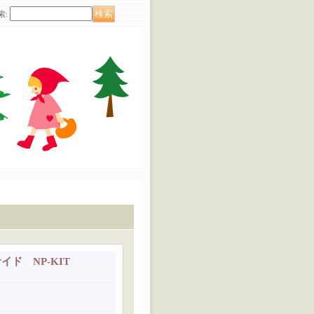
索
:
ド NP-KIT