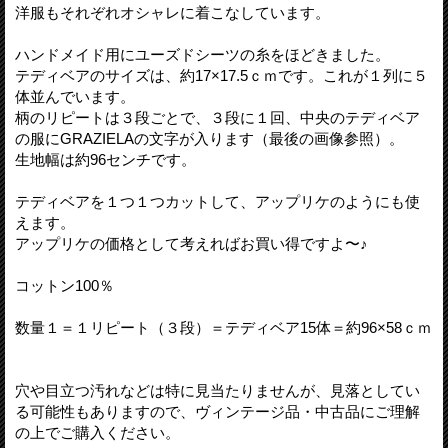
洋服もそれぞれオシャレに着こなしています。
ハンドメイド用にユーズドシーツの糸をほどきました。
テディベアのサイズは、約17×17.5ｃｍです。これが１列に５
体並んでいます。
柄のリピートは３段ごとで、３段に１回、中央のテディベア
の服にGRAZIELAの文字が入ります（最後の画像参照）。
生地幅は約96センチです。
テディベアを１つ１つカットして、アップリケのようにも使
えます。
アップリケの価格として考えればお買い得ですよ〜♪
コットン100％
数量１＝１リピート（３段）＝テディベア15体＝約96×58ｃｍ
穴や目立つ汚れなどは特に見当たりませんが、見落としてい
る可能性もありますので、ヴィンテージ品・中古品にご理解
の上でご購入ください。